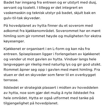
Badet har inngang fra entreen og er utstyrt med dusj,
servant og toalett. I tillegg er det integrert en
vaskemaskin og teknisk utstyr på badet, skjult bak en
gulv-til-tak skyvedør.
På hovedplanet av hytta finner du et soverom med
adkomst fra kjøkkenområdet. Soverommet har en mønt
himling som gir rommet høyde og muligheten for ekstra
køyesenger.
Kjøkkenet er organisert i en L-form og kan nås fra
entreen. Spiseplassen ligger i forlengelsen av kjøkkenet
og vender ut mot gavlen av hytta. Vinduer langs hele
langveggen gir rikelig med naturlig lys og gir god utsikt.
Rommet åpner seg opp i gavlen med mønt himling. Fra
stuen er det en skyvedør som fører til en overbygget
terrasse.
Ildstedet er strategisk plassert i midten av hoveddelen
av hytta, noe som gjør det mulig å nyte ildstedet fra
hele området. Hytta er også utformet med tanke på
tilgjengelighet på hovedplanet.