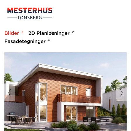
2
2
Bilder
2D Planløsninger
4
Fasadetegninger