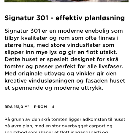
Signatur 301 - effektiv planløsning
Signatur 301 er en moderne enebolig som
tilbyr kvaliteter og rom som ofte finnes i
større hus, med store vindusflater som
slipper inn mye lys og gir en flott utsikt.
Dette huset er spesielt designet for skrå
tomter og passer perfekt for alle livsfaser.
Med originale utbygg og vinkler gir den
kreative vindusløsningen og fasaden huset
et spennende og moderne uttrykk.
BRA
161,0 M²
P-ROM
4
På grunn av den skrå tomten ligger adkomsten til huset
på øvre plan, med en stor overbygget carport og
sportsbod som skaper et flott inngangsparti og