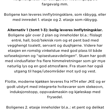
fargevalg mm.
Boligene kan leveres innflytningsklare, som råbygg, eller
med innredet 1. etasje og 2. etasje som råbygg.
Alternativ 1 (tomt 1-3): bolig leveres innflytningsklar.
Boligene går over 2 plan og inneholder bl.a.: flislagt
entré, hall, bod/teknisk rom og et pent bad med
vegghengt toalett, servant og dusjhjørne. Videre har
etasjen en romslig vinkelstue med god plass til både
sofaseksjonen og "spisestueavdelingen". Stuen har godt
med vindusflater fra flere himmelretninger som gir mye
naturlig lys og en god atmosfære. Fra stuen har også
utgang til hage/uteområder mot syd og vest.
Flotte, moderne kjøkken leveres fra HTH eller JKE og er
godt utstyrt med integrerte hvitevarer som stekeovn,
induksjonstopp, oppvaskmaskin og kjøleskap med
frysedel.
Boligenes 2. etasje inneholder bl.a..: et pent og delikat