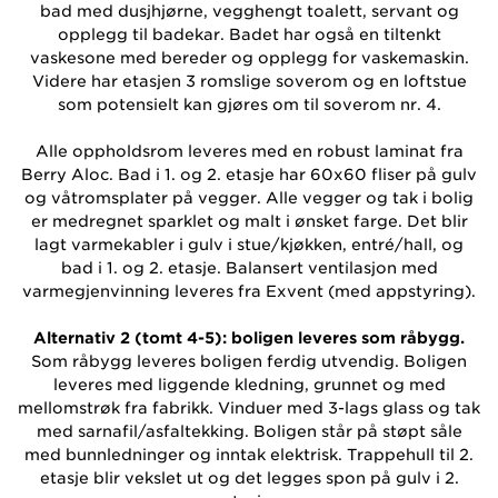
bad med dusjhjørne, vegghengt toalett, servant og
opplegg til badekar. Badet har også en tiltenkt
vaskesone med bereder og opplegg for vaskemaskin.
Videre har etasjen 3 romslige soverom og en loftstue
som potensielt kan gjøres om til soverom nr. 4.
Alle oppholdsrom leveres med en robust laminat fra
Berry Aloc. Bad i 1. og 2. etasje har 60x60 fliser på gulv
og våtromsplater på vegger. Alle vegger og tak i bolig
er medregnet sparklet og malt i ønsket farge. Det blir
lagt varmekabler i gulv i stue/kjøkken, entré/hall, og
bad i 1. og 2. etasje. Balansert ventilasjon med
varmegjenvinning leveres fra Exvent (med appstyring).
Alternativ 2 (tomt 4-5): boligen leveres som råbygg.
Som råbygg leveres boligen ferdig utvendig. Boligen
leveres med liggende kledning, grunnet og med
mellomstrøk fra fabrikk. Vinduer med 3-lags glass og tak
med sarnafil/asfaltekking. Boligen står på støpt såle
med bunnledninger og inntak elektrisk. Trappehull til 2.
etasje blir vekslet ut og det legges spon på gulv i 2.